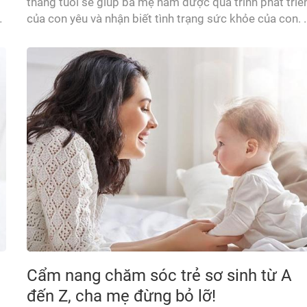
tháng tuổi sẽ giúp ba mẹ nắm được quá trình phát triể
của con yêu và nhận biết tình trạng sức khỏe của con. 
vậy, cha mẹ cần so sánh chiều cao, cân nặng của con v
23
mốc chiều cao cân nặng tiêu chuẩn để theo dõi tình...
Cẩm nang chăm sóc trẻ sơ sinh từ A
đến Z, cha mẹ đừng bỏ lỡ!