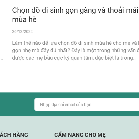
Chọn đồ đi sinh gọn gàng và thoải mái
mùa hè
26/12/2022
Làm thế nào để lựa chọn đồ đi sinh mùa hè cho mẹ và
gọn nhẹ mà đầy đủ nhất? Đây là một trong những vấn 
,
được các mẹ bầu cực kỳ quan tâm, đặc biệt là trong
những tuần cuối trước khi sinh nở khi hè đến. Nhận thấ
rõ điều này, MamanBébé đã giúp các bà mẹ...
HÁCH HÀNG
CẨM NANG CHO MẸ