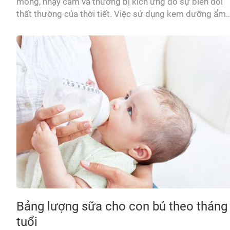
mỏng, nhạy cảm và thường bị kích ứng do sự biến đổi
thất thường của thời tiết. Việc sử dụng kem dưỡng ẩm
sẽ giúp con tránh khỏi tình trạng đó. Hãy cùng
MamanBébé tìm hiểu Top 5 kem dưỡng ẩm cho bé 20
nhé! 1...
Bảng lượng sữa cho con bú theo tháng
tuổi