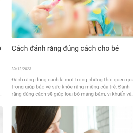
ở
Cách đánh răng đúng cách cho bé
30/12/2023
Đánh răng đúng cách là một trong những thói quen qu
trọng giúp bảo vệ sức khỏe răng miệng của trẻ. Đánh
o
răng đúng cách sẽ giúp loại bỏ mảng bám, vi khuẩn và
thức ăn thừa bám trên răng, ngăn ngừa sâu răng, viêm
lợi và các bệnh răng miệng khác. 1. Chọn bàn chải và
kem đánh răng...