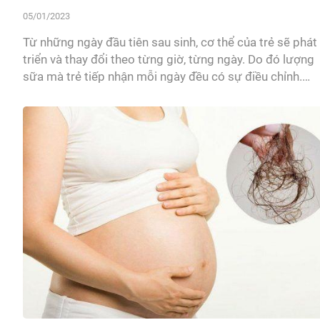
05/01/2023
Từ những ngày đầu tiên sau sinh, cơ thể của trẻ sẽ phát
triển và thay đổi theo từng giờ, từng ngày. Do đó lượng
sữa mà trẻ tiếp nhận mỗi ngày đều có sự điều chỉnh.
MamanBébé đã tham khảo ý kiến các chuyên gia để đư
ra bảng lượng sữa chuẩn từng giai đoạn cho các bà
mẹ...