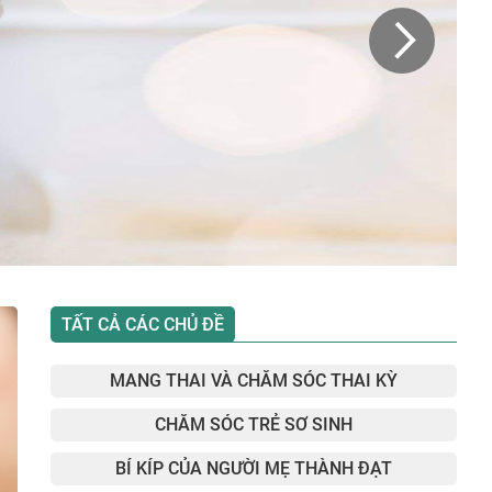
TẤT CẢ CÁC CHỦ ĐỀ
MANG THAI VÀ CHĂM SÓC THAI KỲ
CHĂM SÓC TRẺ SƠ SINH
BÍ KÍP CỦA NGƯỜI MẸ THÀNH ĐẠT