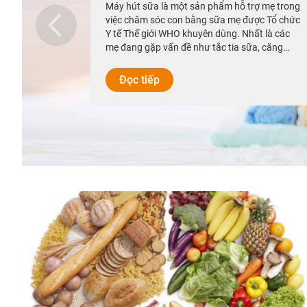
Máy hút sữa là một sản phẩm hỗ trợ mẹ trong
việc chăm sóc con bằng sữa mẹ được Tổ chức
Y tế Thế giới WHO khuyên dùng. Nhất là các
mẹ đang gặp vấn đề như tắc tia sữa, căng
tuyến vú và không có nhiều thời gian bên con.
Đọc tiếp