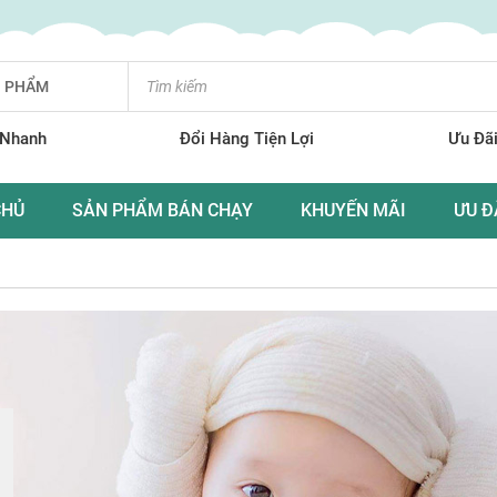
N PHẨM
 Nhanh
Đổi Hàng Tiện Lợi
Ưu Đãi
CHỦ
SẢN PHẨM BÁN CHẠY
KHUYẾN MÃI
ƯU Đ