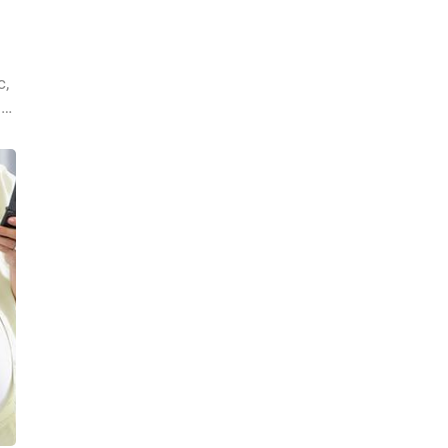
c,
i
mẹ