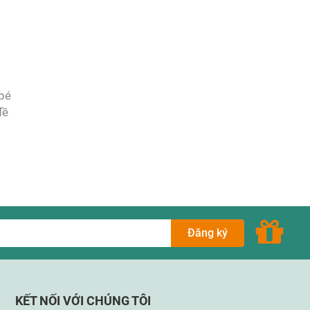
 bé
đề
y
Đăng ký
KẾT NỐI VỚI CHÚNG TÔI