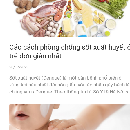
Các cách phòng chống sốt xuất huyết 
trẻ đơn giản nhất
30/12/2023
Sốt xuất huyết (Dengue) là một căn bệnh phổ biến ở
vùng khí hậu nhiệt đới nóng ẩm với tác nhân gây bệnh là
chủng virus Dengue. Theo thông tin từ Sở Y tế Hà Nội s
với cùng kỳ năm 2022, số ca mắc sốt xuất huyết ở Hà
Nội tăng gấp 4 lần. So với người lớn thì...