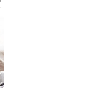
n
Vì
ới