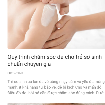
Quy trình chăm sóc da cho trẻ sơ sinh
chuẩn chuyên gia
30/12/2023
Trẻ sơ sinh có làn da vô cùng nhạy cảm và yếu ớt, mỏng
manh, ít khả năng tự bảo vệ, dễ bị kích ứng và mẩn đỏ.
Điều đó đòi hỏi bé cần được chăm sóc đúng cách. Dưới
đây là các bước chăm sóc da cho bé đúng chuẩn chuyê
gia mà ba mẹ có thể yên tâm...