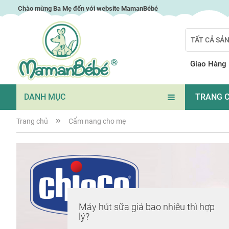
Chuyển
Chào mừng Ba Mẹ đến với website MamanBébé
đến
nội
TẤT CẢ SẢ
dung
Search
Giao Hàng
DANH MỤC
TRANG 
Trang chủ
Cẩm nang cho mẹ
Máy hút sữa giá bao nhiêu thì hợp
lý?