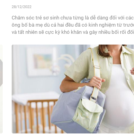
28/12/2022
Chăm sóc trẻ sơ sinh chưa từng là dễ dàng đối với các
ông bố bà mẹ dù cả hai đều đã có kinh nghiệm từ trướ
và tất nhiên sẽ cực kỳ khó khăn và gây nhiều bối rối đố
a
với các bậc phụ huynh lần đầu làm cha mẹ. Nhưng bố 
đừng lo, MamanBébé sẽ cung cấp...