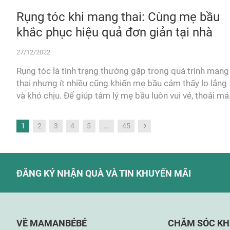
Rụng tóc khi mang thai: Cùng mẹ bầu
khắc phục hiệu quả đơn giản tại nhà
27/12/2022
Rụng tóc là tình trạng thường gặp trong quá trình mang
thai nhưng ít nhiều cũng khiến mẹ bầu cảm thấy lo lắng
và khó chịu. Để giúp tâm lý mẹ bầu luôn vui vẻ, thoải mái
MamanBéBé có một vài “mẹo” hiệu quả và đơn giản tại
nhà giúp mẹ khắc phục tình trạng rụng tóc khi mang
Trang
Bạn đang đọc trang
Trang
Trang
Trang
Trang
Trang
1
2
3
4
5
...
45
thai...
Trang
Tiếp tục
ĐĂNG KÝ NHẬN QUÀ VÀ TIN KHUYẾN MÃI
VỀ MAMANBÉBÉ
CHĂM SÓC K