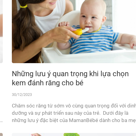
Những lưu ý quan trọng khi lựa chọn
kem đánh răng cho bé
30/12/2023
Chăm sóc răng từ sớm vô cùng quan trọng đối với din
dưỡng và sự phát triển sau này của trẻ. Dưới đây là
những lưu ý đặc biệt của MamanBébé dành cho ba mẹ
n
khi lựa chọn kem đánh răng cho bé nhé! 1. Chọn kem
đánh răng cho bé phù hợp với độ tuổi Điều đầu tiên ba..