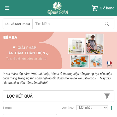
Chuyển
Giỏ hàng
đến
nội
dung
TẤT CẢ SẢN PHẨM
Được thành lập năm 1989 tại Pháp, Béaba là thương hiệu tiên phong tạo nên cuộc
cách mạng trong ngành công nghiệp đồ dùng mẹ và bé với Babycook – Máy xay
hấp đa năng đầu tiên trên thế giới.
LỌC KẾT QUẢ
T
Lọc theo
1
mục
l