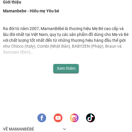
Giới thiệu
Mamanbebe - Hiểu mẹ Yêu bé
Ra đời từ năm 2007, MamanBébé là thương hiệu Mẹ Bé cao cấp và
lâu đời nhất tại Việt Nam, quy tụ các sản phẩm đồ dùng cho Mẹ và Bé
với chất lượng tốt nhất đến từ những thương hiệu hàng đầu thế giới
như Chicco (Italy), Combi (Nhật Bản), BABYZEN (Pháp), Braun và
Sanosan (Đức),…
Xem thêm
Với các sản phẩm phục vụ cho nhu cầu bé ăn, bé mặc, bé đi chơi,…
MamanBébé luôn khẳng định sức hút từ thương hiệu Mẹ Bé cao cấp
số 1 tại Việt Nam khi những sản phẩm Mẹ đã chọn mua luôn là sản
phẩm được nhiều mẹ trên thế giới tin dùng.
VỀ MAMANBÉBÉ