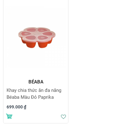
t
h
g
d
BÉABA
Khay chia thức ăn đa năng
Béaba Màu Đỏ Paprika
699.000 ₫
Thêm vào danh sách yêu thích