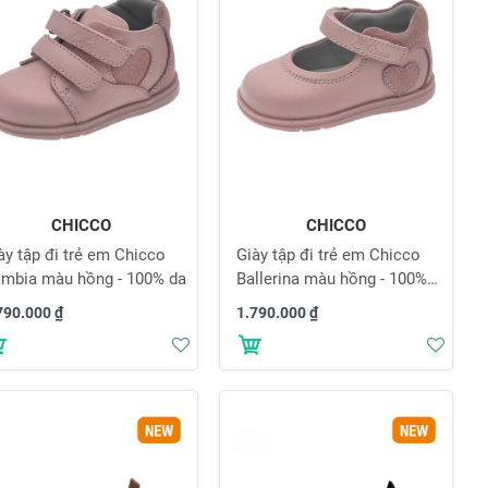
CHICCO
CHICCO
ày tập đi trẻ em Chicco
Giày tập đi trẻ em Chicco
mbia màu hồng - 100% da
Ballerina màu hồng - 100%
da
790.000 ₫
1.790.000 ₫
Thêm
Thê
vào
vào
danh
danh
sách
sách
yêu
yêu
thích
thích