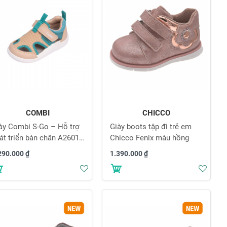
COMBI
CHICCO
ày Combi S-Go – Hỗ trợ
Giày boots tập đi trẻ em
át triển bàn chân A2601
Chicco Fenix màu hồng
u kaki
290.000 ₫
1.390.000 ₫
Thêm
Thê
vào
vào
danh
danh
sách
sách
yêu
yêu
thích
thích