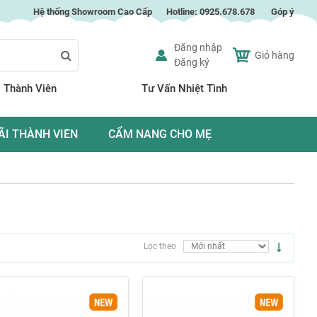
Hệ thống Showroom Cao Cấp
Hotline:
0925.678.678
Góp ý
Đăng nhập
Giỏ hàng
Đăng ký
Search
 Thành Viên
Tư Vấn Nhiệt Tình
ÃI THÀNH VIÊN
CẨM NANG CHO MẸ
Thiết
Lọc theo
lập
theo
hướng
tăng
dần