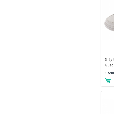
Giày 
Gusc
1.590