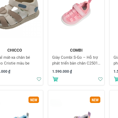
CHICCO
COMBI
al mát-xa chân bé
Giày Combi S-Go – Hỗ trợ
Gi
o Cristie màu be
phát triển bàn chân C2501
ph
màu hồng
mà
.000 ₫
1.590.000 ₫
1.
Thêm
Thêm
vào
vào
danh
danh
sách
sách
yêu
yêu
thích
thích