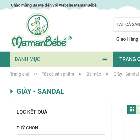
Chuyển
Chào mừng Ba Mẹ đến với website MamanBébé
đến
nội
TẤT CẢ SẢ
dung
Search
Giao Hàng
DANH MỤC
TRANG 
Trang chủ
Tất cả sản phẩm
Bé mặc
Giày - Sandal
GIÀY - SANDAL
Lư
X
LỌC KẾT QUẢ
d
d
TUỲ CHỌN