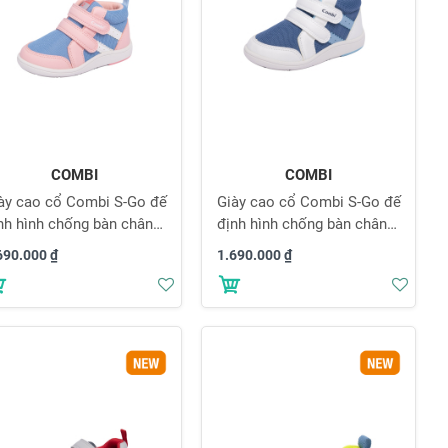
COMBI
COMBI
ày cao cổ Combi S-Go đế
Giày cao cổ Combi S-Go đế
nh hình chống bàn chân
định hình chống bàn chân
t 24AW03 màu hồng xanh
bẹt 24AW03 màu xanh trắng
690.000 ₫
1.690.000 ₫
Thêm
Thê
vào
vào
danh
danh
sách
sách
yêu
yêu
thích
thích