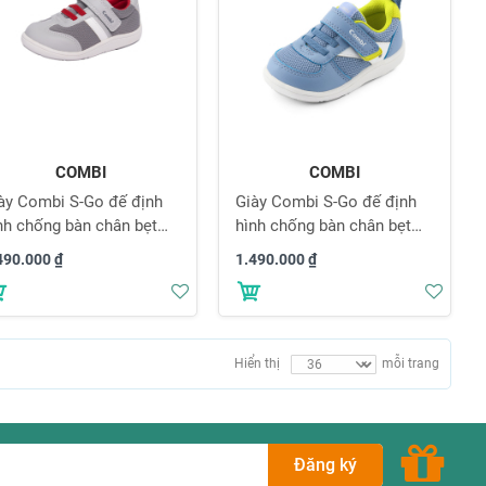
COMBI
COMBI
ày Combi S-Go đế định
Giày Combi S-Go đế định
nh chống bàn chân bẹt
hình chống bàn chân bẹt
AW01 màu ghi
C2401 màu xanh dương
490.000 ₫
1.490.000 ₫
Thêm
Thê
vào
vào
danh
danh
sách
sách
Hiển thị
mỗi trang
yêu
yêu
thích
thích
Đăng ký