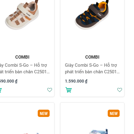
COMBI
COMBI
ày Combi S-Go – Hỗ trợ
Giày Combi S-Go – Hỗ trợ
át triển bàn chân C2501
phát triển bàn chân C2501
u kaki
màu xanh
590.000 ₫
1.590.000 ₫
Thêm
Thê
vào
vào
danh
danh
sách
sách
yêu
yêu
thích
thích