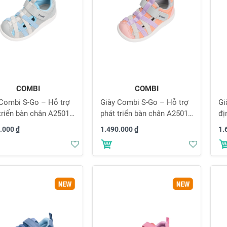
COMBI
COMBI
 Combi S-Go – Hỗ trợ
Giày Combi S-Go – Hỗ trợ
Gi
triển bàn chân A2501
phát triển bàn chân A2501
đị
ghi
màu hồng
bẹ
.000 ₫
1.490.000 ₫
1.
Thêm
Thêm
vào
vào
danh
danh
sách
sách
yêu
yêu
thích
thích