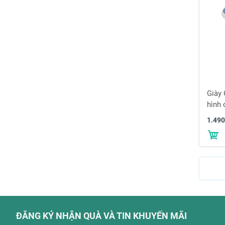
Giày
hình 
24AW
1.490
ĐĂNG KÝ NHẬN QUÀ VÀ TIN KHUYẾN MÃI