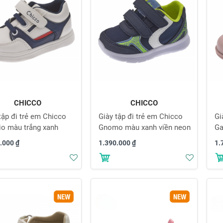
CHICCO
CHICCO
tập đi trẻ em Chicco
Giày tập đi trẻ em Chicco
Gi
io màu trắng xanh
Gnomo màu xanh viền neon
Ga
.000 ₫
1.390.000 ₫
1.
Thêm
Thêm
vào
vào
danh
danh
sách
sách
yêu
yêu
thích
thích