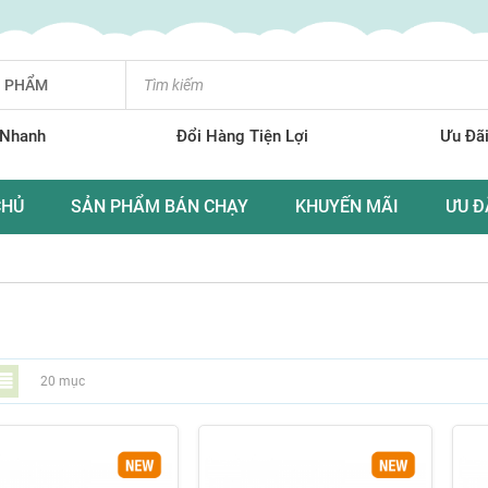
N PHẨM
 Nhanh
Đổi Hàng Tiện Lợi
Ưu Đãi
CHỦ
SẢN PHẨM BÁN CHẠY
KHUYẾN MÃI
ƯU Đ
ới
Danh
em
20
mục
sách
ưới
ạng