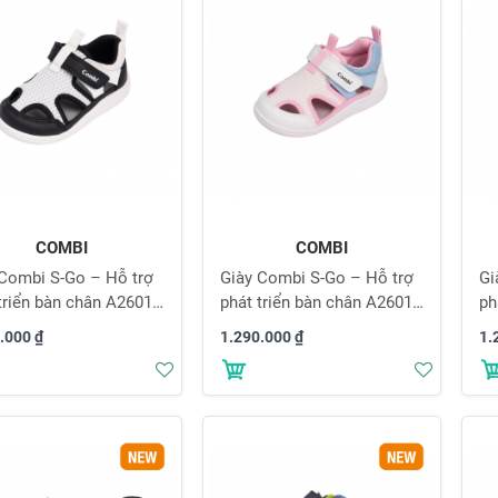
COMBI
COMBI
 Combi S-Go – Hỗ trợ
Giày Combi S-Go – Hỗ trợ
Gi
triển bàn chân A2601
phát triển bàn chân A2601
ph
đen
màu hồng pastel
mà
.000 ₫
1.290.000 ₫
1.
Thêm
Thêm
vào
vào
danh
danh
sách
sách
yêu
yêu
thích
thích