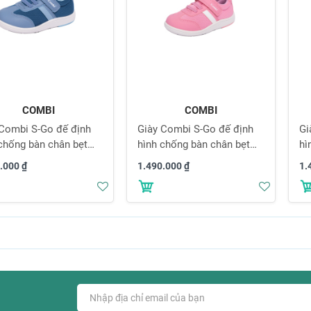
COMBI
COMBI
 Combi S-Go đế định
Giày Combi S-Go đế định
Gi
chống bàn chân bẹt
hình chống bàn chân bẹt
hì
01 màu xanh
24AW01 màu hồng
24
.000 ₫
1.490.000 ₫
1.
Thêm
Thêm
vào
vào
danh
danh
sách
sách
yêu
yêu
thích
thích