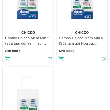
CHICCO
CHICCO
Combo Chicco Mềm Mịn 5
Combo Chicco Mềm Mịn 6
(Sữa tắm gội Yến mạch
(Sữa tắm gội Hoa cúc
200ml & Dầu mát-xa Hạt
200ml & Dầu mát-xa Hạt
638.000 ₫
628.000 ₫
bông 200ml)
bông 200ml)
Thêm vào danh sách yêu thích
Th