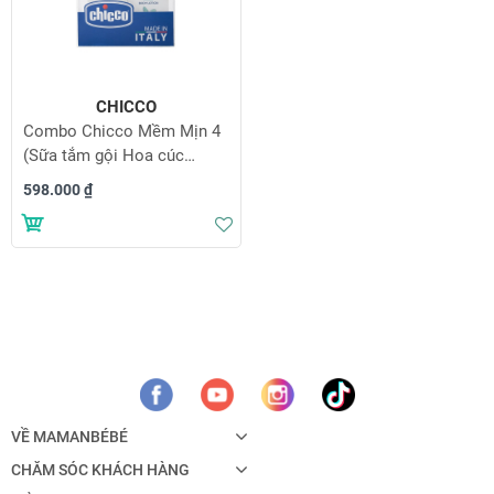
CHICCO
Combo Chicco Mềm Mịn 4
(Sữa tắm gội Hoa cúc
200ml & Sữa dưỡng ẩm
598.000 ₫
Hạnh nhân 200ml)
Thêm vào danh sách yêu thích
VỀ MAMANBÉBÉ
CHĂM SÓC KHÁCH HÀNG