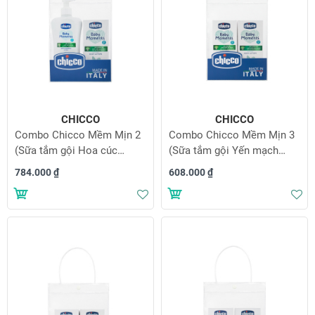
CHICCO
CHICCO
Combo Chicco Mềm Mịn 2
Combo Chicco Mềm Mịn 3
(Sữa tắm gội Hoa cúc
(Sữa tắm gội Yến mạch
500ml & Sữa dưỡng ẩm
200ml & Sữa dưỡng ẩm
784.000 ₫
608.000 ₫
Hạnh nhân 200ml)
Hạnh nhân 200ml)
Thêm vào danh sách yêu thích
Th