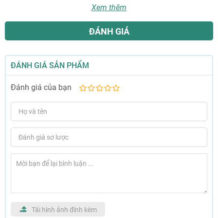
Xem thêm
ĐÁNH GIÁ
ĐÁNH GIÁ SẢN PHẨM
Đánh giá của bạn
1
2
3
4
5
sao
sao
sao
sao
sao
Tải hình ảnh đính kèm