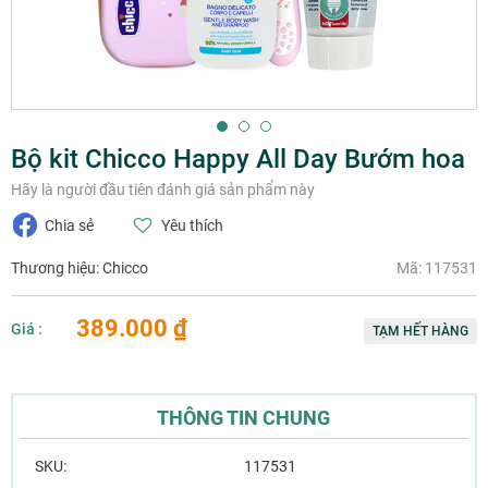
Chuyển
Bộ kit Chicco Happy All Day Bướm hoa
đến
phần
Hãy là người đầu tiên đánh giá sản phẩm này
đầu
Chia sẻ
Yêu thích
của
thư
Thương hiệu:
Chicco
Mã:
117531
viện
hình
ảnh
389.000 ₫
Giá :
TẠM HẾT HÀNG
THÔNG TIN CHUNG
T
117531
h