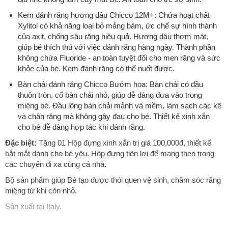
Kem đánh răng hương dâu Chicco 12M+: Chứa hoạt chất
Xylitol có khả năng loại bỏ mảng bám, ức chế sự hình thành
của axit, chống sâu răng hiệu quả. Hương dâu thơm mát,
giúp bé thích thú với việc đánh răng hàng ngày. Thành phần
không chứa Fluoride - an toàn tuyệt đối cho men răng và sức
khỏe của bé. Kem đánh răng có thể nuốt được.
Bàn chải đánh răng Chicco Bướm hoa: Bàn chải có đầu
thuôn tròn, cổ bàn chải nhỏ, giúp dễ dàng đưa vào trong
miệng bé. Đầu lông bàn chải mảnh và mềm, làm sạch các kẽ
và chân răng mà không gây đau cho bé. Thiết kế xinh xắn
cho bé dễ dàng hợp tác khi đánh răng.
Đặc biệt:
Tặng 01 Hộp đựng xinh xắn trị giá 100,000đ, thiết kế
bắt mắt dành cho bé yêu. Hộp đựng tiện lợi để mang theo trong
các chuyến đi xa cùng cả nhà.
Bộ sản phẩm giúp Bé tạo được thói quen vệ sinh, chăm sóc răng
miệng từ khi còn nhỏ.
Sản xuất tại Italy.