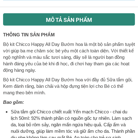
ô
n
g
MÔ TẢ SẢN PHẨM
t
i
n
THÔNG TIN SẢN PHẨM
c
Bộ kit Chicco Happy All Day Bướm hoa là một bộ sản phẩm tuyệt
h
vời giúp ba mẹ chăm sóc bé yêu một cách toàn diện. Với thiết kế
u
ngộ nghĩnh và màu sắc tươi sáng, đây sẽ là người bạn đồng
n
hành đáng yêu của bé khi đi học, đi chơi hay tham gia các hoạt
g
động hàng ngày.
Bộ kit Chicco Happy All Day Bướm hoa với đầy đủ Sữa tắm gội,
Kem đánh răng, bàn chải và hộp đựng tiện lợi cho Bé có thể
mang theo bên mình.
Bao gồm:
Sữa tắm gội Chicco chiết xuất Yến mạch Chicco - chai du
lịch 50ml: 92% thành phần có nguồn gốc tự nhiên. Làm sạch
da, loại bỏ rôm sảy, ngăn mẩn ngứa hiệu quả. Cấp ẩm và
nuôi dưỡng, giúp làm mềm tóc và giữ ẩm cho da. Thành phần
dịu nhẹ không làm cay mắt Bé. An toàn cho trẻ sơ sinh.