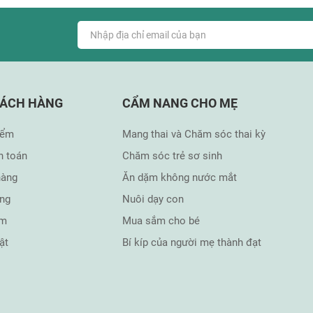
HÁCH HÀNG
CẨM NANG CHO MẸ
iểm
Mang thai và Chăm sóc thai kỳ
h toán
Chăm sóc trẻ sơ sinh
hàng
Ăn dặm không nước mắt
àng
Nuôi dạy con
ẩm
Mua sắm cho bé
ật
Bí kíp của người mẹ thành đạt