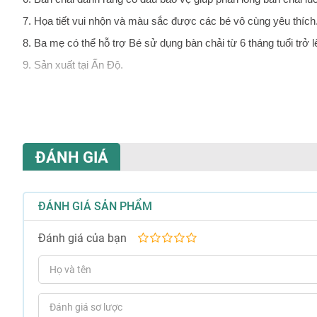
7. Họa tiết vui nhộn và màu sắc được các bé vô cùng yêu thích
8. Ba mẹ có thể hỗ trợ Bé sử dụng bàn chải từ 6 tháng tuổi trở l
9. Sản xuất tại Ấn Độ.
ĐÁNH GIÁ
ĐÁNH GIÁ SẢN PHẨM
Đánh giá của bạn
1
2
3
4
5
sao
sao
sao
sao
sao