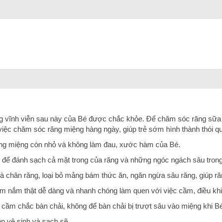
ng vĩnh viễn sau này của Bé được chắc khỏe. Để chăm sóc răng sữa 
việc chăm sóc răng miệng hàng ngày, giúp trẻ sớm hình thành thói qu
oang miệng còn nhỏ và không làm đau, xước hàm của Bé.
ng để đánh sạch cả mặt trong của răng và những ngóc ngách sâu tron
 chân răng, loại bỏ mảng bám thức ăn, ngăn ngừa sâu răng, giúp răn
cầm nắm thật dễ dàng và nhanh chóng làm quen với việc cầm, điều khi
 cầm chắc bàn chải, không để bàn chải bị trượt sâu vào miệng khi B
ôn vệ sinh và sạch sẽ.