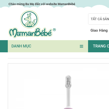
Chuyển
Chào mừng Ba Mẹ đến với website MamanBébé
đến
nội
TẤT CẢ SẢ
dung
Search
Giao Hàng
DANH MỤC
TRANG 
Chuyển
đến
phần
đầu
của
thư
viện
hình
ảnh