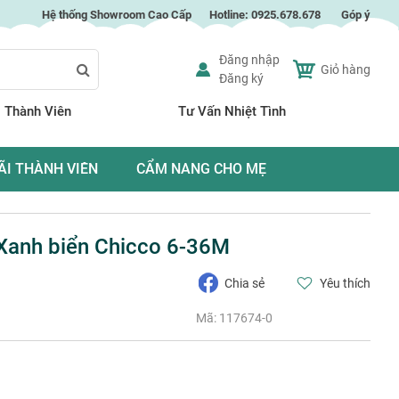
Hệ thống Showroom Cao Cấp
Hotline:
0925.678.678
Góp ý
Đăng nhập
Giỏ hàng
Đăng ký
Search
 Thành Viên
Tư Vấn Nhiệt Tình
ÃI THÀNH VIÊN
CẨM NANG CHO MẸ
Xanh biển Chicco 6-36M
Chia sẻ
Yêu thích
Mã:
117674-0