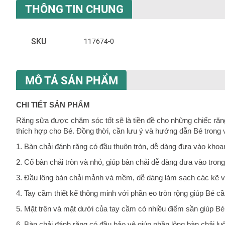
đến
THÔNG TIN CHUNG
phần
đầu
của
T
SKU
117674-0
thư
h
viện
ô
hình
n
ảnh
MÔ TẢ SẢN PHẨM
g
t
i
CHI TIẾT SẢN PHẨM
n
c
Răng sữa được chăm sóc tốt sẽ là tiền đề cho những chiếc ră
h
thích hợp cho Bé. Đồng thời, cần lưu ý và hướng dẫn Bé trong 
u
1. Bàn chải đánh răng có đầu thuôn tròn, dễ dàng đưa vào kh
n
g
2. Cổ bàn chải tròn và nhỏ, giúp bàn chải dễ dàng đưa vào tro
3. Đầu lông bàn chải mảnh và mềm, dễ dàng làm sạch các kẽ và
4. Tay cầm thiết kế thông minh với phần eo tròn rộng giúp Bé 
5. Mặt trên và mặt dưới của tay cầm có nhiều điểm sần giúp Bé
6. Bàn chải đánh răng có đầu bảo vệ giúp phần lông bàn chải lu