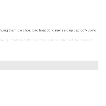
o hứng tham gia chơi. Các hoạt động này sẽ giúp các cơ/xương
ẻ, giúp kết nối tính cộng đồng của bé. Đặc biệt, trò chơi vận