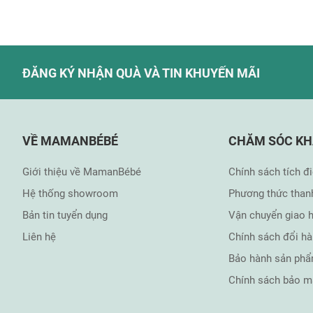
ĐĂNG KÝ NHẬN QUÀ VÀ TIN KHUYẾN MÃI
VỀ MAMANBÉBÉ
CHĂM SÓC K
Giới thiệu về MamanBébé
Chính sách tích đ
Hệ thống showroom
Phương thức than
Bản tin tuyển dụng
Vận chuyển giao 
Liên hệ
Chính sách đổi h
Bảo hành sản ph
4. Trò chơi giúp bé học hỏi các kiến thức như đếm số, nhận biế
Chính sách bảo m
5. Thiết kế thảm đầy màu sắc cùng nhiều động vật đáng yêu, ng
6. Đồ chơi linh động mọi lúc, mọi nơi, mọi người: Thảm lò cò d