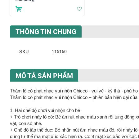
Thêm
vào
danh
sách
THÔNG TIN CHUNG
yêu
thích
T
SKU
115160
h
ô
n
MÔ TẢ SẢN PHẨM
g
t
i
Thảm lò cò phát nhạc vui nhộn Chicco - vui vẻ - kỳ thú - phù hợ
n
Thảm lò cò phát nhạc vui nhộn Chicco – phiên bản hiện đại của t
c
h
1. Hai chế độ chơi vui nhộn cho bé
u
+ Trò chơi nhảy lò cò: Bé ấn nút nhạc màu xanh rồi tung đồng x
n
vật, con số nhé.
g
+ Chế độ tập thể dục: Bé nhấn nút âm nhạc màu đỏ, rồi nhảy lò 
đúng tư thế mà mặt xúc xắc hiện ra. Có 9 mặt xúc xắc với các 