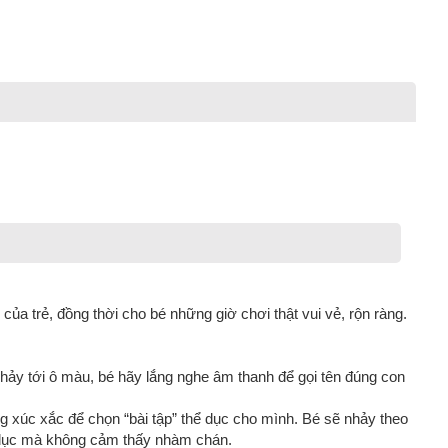
ủa trẻ, đồng thời cho bé những giờ chơi thật vui vẻ, rộn ràng.
nhảy tới ô màu, bé hãy lắng nghe âm thanh để gọi tên đúng con
ng xúc xắc để chọn “bài tập” thể dục cho mình. Bé sẽ nhảy theo
hể dục mà không cảm thấy nhàm chán.