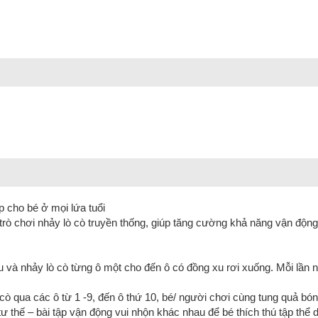
p cho bé ở mọi lứa tuổi
rò chơi nhảy lò cò truyền thống, giúp tăng cường khả năng vận động c
u và nhảy lò cò từng ô một cho đến ô có đồng xu rơi xuống. Mỗi lần 
cò qua các ô từ 1 -9, đến ô thứ 10, bé/ người chơi cùng tung quả bó
tư thế – bài tập vận động vui nhộn khác nhau để bé thích thú tập t