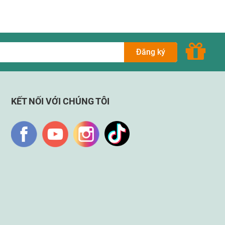
Đăng ký
KẾT NỐI VỚI CHÚNG TÔI
è, gia đình ở trong nhà hay ngoài trời khi đi dã ngoại…