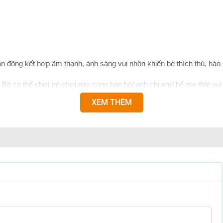
ận động kết hợp âm thanh, ánh sáng vui nhộn khiến bé thích thú, hà
Bé có thể chơi trò chơi này cùng bạn bè/ anh chị em/ bố mẹ thật vui v
i điện tử trên Smart- phone.
XEM THÊM