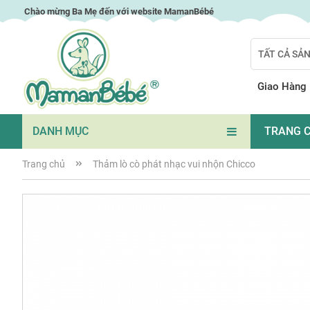
Chuyển
Chào mừng Ba Mẹ đến với website MamanBébé
đến
nội
TẤT CẢ SẢ
dung
Search
Giao Hàng
DANH MỤC
TRANG 
Trang chủ
Thảm lò cò phát nhạc vui nhộn Chicco
Chuyển
đến
phần
đầu
của
thư
viện
hình