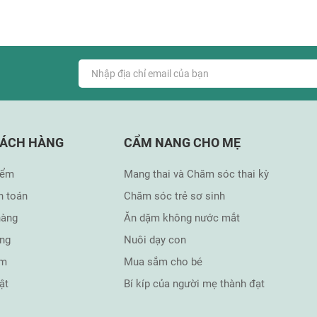
HÁCH HÀNG
CẨM NANG CHO MẸ
iểm
Mang thai và Chăm sóc thai kỳ
h toán
Chăm sóc trẻ sơ sinh
hàng
Ăn dặm không nước mắt
àng
Nuôi dạy con
ẩm
Mua sắm cho bé
t âm thanh, con vật… một cách tự nhiên nhất trong khi chơi.
ật
Bí kíp của người mẹ thành đạt
ộ nghĩnh sẽ khiến cho cho bé vô cùng thích thú.
ễ dàng mang theo để Bé có thể chơi trò chơi một mình hoặc cùng bạn b