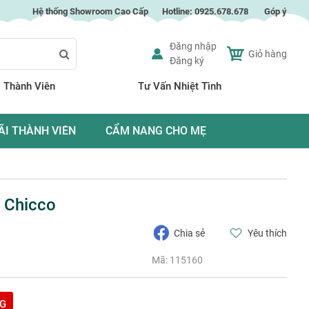
Hệ thống Showroom Cao Cấp
Hotline:
0925.678.678
Góp ý
Đăng nhập
Giỏ hàng
Đăng ký
Search
 Thành Viên
Tư Vấn Nhiệt Tình
ÃI THÀNH VIÊN
CẨM NANG CHO MẸ
n Chicco
Chia sẻ
Yêu thích
Mã:
115160
G