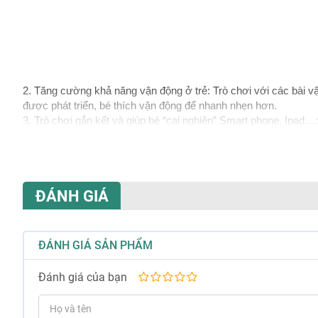
2. Tăng cường khả năng vận động ở trẻ: Trò chơi với các bài v
được phát triển, bé thích vận động để nhanh nhẹn hơn.
3. Trò chơi gắn kết và giúp bé “cai nghiện” Smart phone, Ipad…: 
động cũng là giải pháp lý tưởng giúp bé “cai nghiện” các trò chơ
ĐÁNH GIÁ
ĐÁNH GIÁ SẢN PHẨM
Đánh giá của bạn
1
2
3
4
5
sao
sao
sao
sao
sao