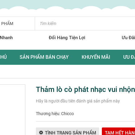
N PHẨM
 Nhanh
Đổi Hàng Tiện Lợi
Ưu Đãi
CHỦ
SẢN PHẨM BÁN CHẠY
KHUYẾN MÃI
ƯU Đ
Thảm lò cò phát nhạc vui nhộ
Hãy là người đầu tiên đánh giá sản phẩm này
Thương hiệu:
Chicco
TÌNH TRẠNG SẢN PHẨM
TẠM HẾT HÀN