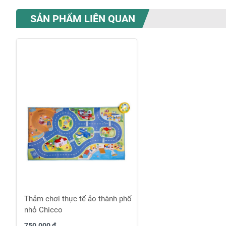
Chuyển
đến
SẢN PHẨM LIÊN QUAN
phần
đầu
của
thư
viện
hình
ảnh
Thảm chơi thực tế ảo thành phố
nhỏ Chicco
750.000 ₫