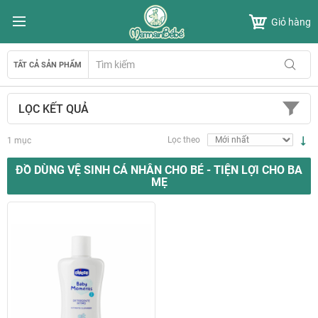
Chuyển
Giỏ hàng
đến
nội
dung
TẤT CẢ SẢN PHẨM
LỌC KẾT QUẢ
T
Lọc theo
1
mục
l
t
ĐỒ DÙNG VỆ SINH CÁ NHÂN CHO BÉ - TIỆN LỢI CHO BA
MẸ
h
t
d