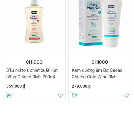
CHICCO
CHICCO
Dầu mát-xa chiết xuất Hạt
Kem dưỡng ẩm Bơ Cacao
bông Chicco 0M+ 200ml
Chicco Cold Wind 0M+
50ml
359.000 ₫
279.000 ₫
Thêm vào danh sách yêu thích
Th