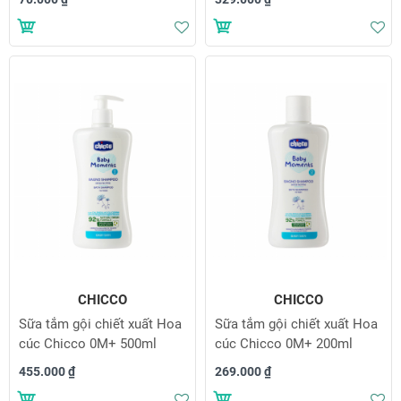
Thêm vào danh sách yêu thích
Th
CHICCO
CHICCO
Sữa tắm gội chiết xuất Hoa
Sữa tắm gội chiết xuất Hoa
cúc Chicco 0M+ 500ml
cúc Chicco 0M+ 200ml
455.000 ₫
269.000 ₫