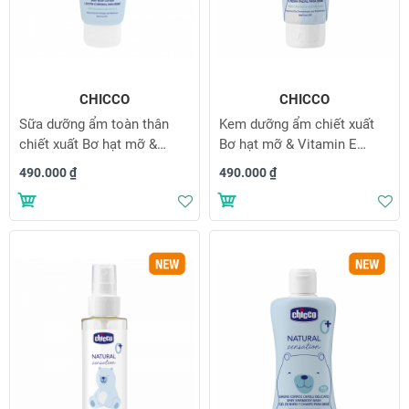
CHICCO
CHICCO
Sữa dưỡng ẩm toàn thân
Kem dưỡng ẩm chiết xuất
chiết xuất Bơ hạt mỡ &
Bơ hạt mỡ & Vitamin E
Vitamin E Chicco Natural
Chicco Natural Sensation
490.000 ₫
490.000 ₫
Sensation 0M+ 150ml
0M+ 50ml
Thêm vào danh sách yêu thích
Th