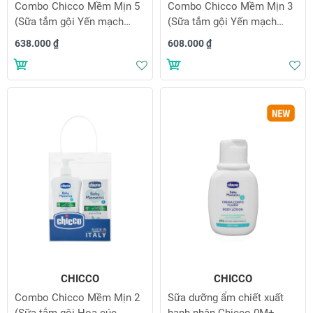
Combo Chicco Mềm Mịn 5
Combo Chicco Mềm Mịn 3
(Sữa tắm gội Yến mạch
(Sữa tắm gội Yến mạch
200ml & Dầu mát-xa Hạt
200ml & Sữa dưỡng ẩm
638.000 ₫
608.000 ₫
bông 200ml)
Hạnh nhân 200ml)
Thêm vào danh sách yêu thích
Th
CHICCO
CHICCO
Combo Chicco Mềm Mịn 2
Sữa dưỡng ẩm chiết xuất
(Sữa tắm gội Hoa cúc
hạnh nhân Chicco 0M+ -