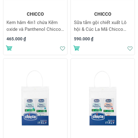
CHICCO
CHICCO
Kem hăm 4in1 chứa Kẽm
Sữa tắm gội chiết xuất Lô
oxide và Panthenol Chicco
hội & Cúc La Mã Chicco
Natural Sensation 0M+
Natural Sensation 0M+
465.000 ₫
590.000 ₫
100ml
500ml
Thêm vào danh sách yêu thích
Th