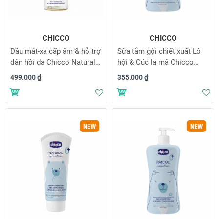
CHICCO
CHICCO
Dầu mát-xa cấp ẩm & hỗ trợ
Sữa tắm gội chiết xuất Lô
đàn hồi da Chicco Natural
hội & Cúc la mã Chicco
Sensation 0M+
Natural Sensation 0M+
499.000 ₫
355.000 ₫
200ml
Thêm vào danh sách yêu thích
Th