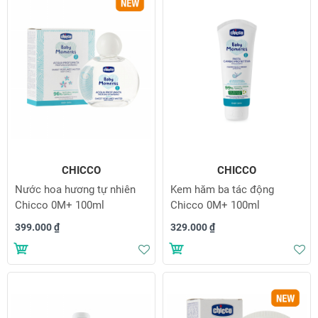
CHICCO
CHICCO
Nước hoa hương tự nhiên
Kem hăm ba tác động
Chicco 0M+ 100ml
Chicco 0M+ 100ml
399.000 ₫
329.000 ₫
Thêm vào danh sách yêu thích
Th