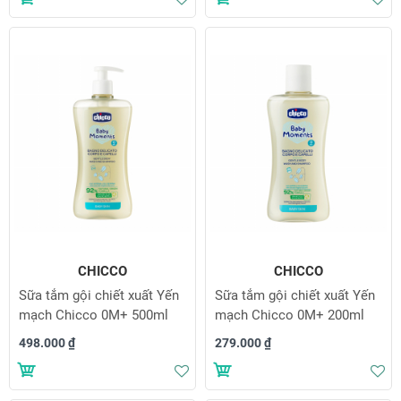
Thêm vào danh sách yêu thích
Th
CHICCO
CHICCO
Sữa tắm gội chiết xuất Yến
Sữa tắm gội chiết xuất Yến
mạch Chicco 0M+ 500ml
mạch Chicco 0M+ 200ml
498.000 ₫
279.000 ₫
Thêm vào danh sách yêu thích
Th