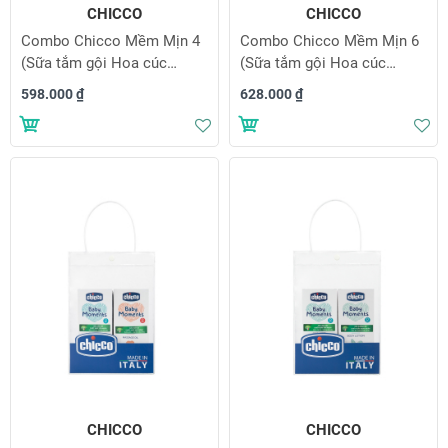
CHICCO
CHICCO
Combo Chicco Mềm Mịn 4
Combo Chicco Mềm Mịn 6
(Sữa tắm gội Hoa cúc
(Sữa tắm gội Hoa cúc
200ml & Sữa dưỡng ẩm
200ml & Dầu mát-xa Hạt
598.000 ₫
628.000 ₫
Hạnh nhân 200ml)
bông 200ml)
Thêm vào danh sách yêu thích
Th
CHICCO
CHICCO