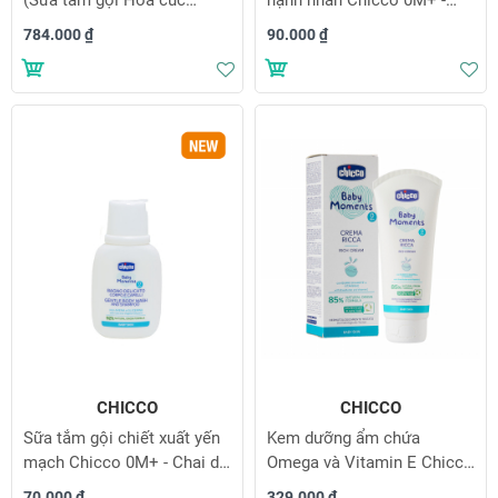
500ml & Sữa dưỡng ẩm
Chai du lịch 50ml
784.000 ₫
90.000 ₫
Hạnh nhân 200ml)
Thêm vào danh sách yêu thích
Th
CHICCO
CHICCO
Sữa tắm gội chiết xuất yến
Kem dưỡng ẩm chứa
mạch Chicco 0M+ - Chai du
Omega và Vitamin E Chicco
lịch 50ml
0M+ 100ml
70.000 ₫
329.000 ₫