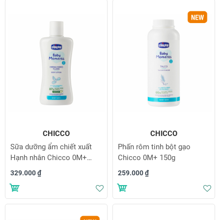
CHICCO
CHICCO
Sữa dưỡng ẩm chiết xuất
Phấn rôm tinh bột gạo
Hạnh nhân Chicco 0M+
Chicco 0M+ 150g
200ml
329.000 ₫
259.000 ₫
Thêm vào danh sách yêu thích
Th