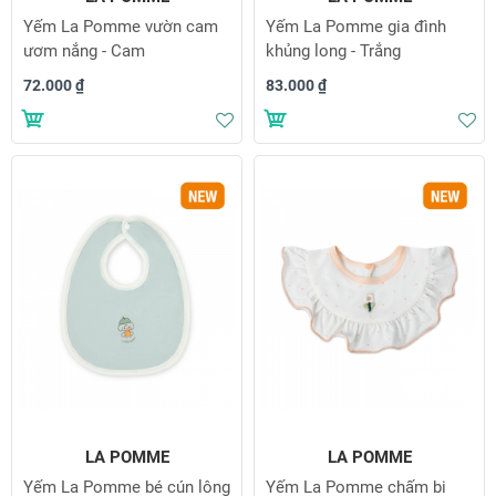
Yếm La Pomme vườn cam
Yếm La Pomme gia đình
ươm nắng - Cam
khủng long - Trắng
72.000 ₫
83.000 ₫
Thêm vào danh sách yêu thích
Th
LA POMME
LA POMME
Yếm La Pomme bé cún lông
Yếm La Pomme chấm bi