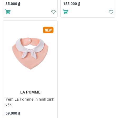
85.000 ₫
155.000 ₫
Thêm vào danh sách yêu thích
Th
LA POMME
Yếm La Pomme in hình xinh
xắn
59.000 ₫