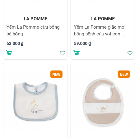
LA POMME
LA POMME
Yếm La Pomme cừu bông
Yếm La Pomme giấc mơ
bé bỏng
bồng bềnh của voi con -
Trắng
63.000 ₫
59.000 ₫
Thêm vào danh sách yêu thích
Th