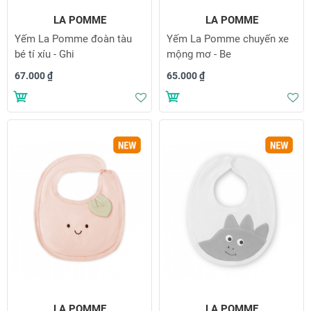
LA POMME
LA POMME
Yếm La Pomme đoàn tàu
Yếm La Pomme chuyến xe
bé tí xíu - Ghi
mộng mơ - Be
67.000 ₫
65.000 ₫
Thêm vào danh sách yêu thích
Th
LA POMME
LA POMME