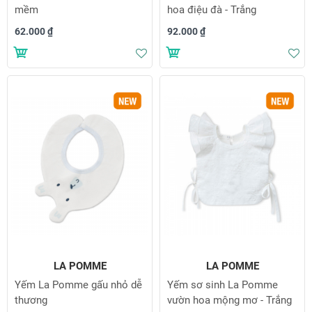
mềm
hoa điệu đà - Trắng
62.000 ₫
92.000 ₫
Thêm vào danh sách yêu thích
Th
LA POMME
LA POMME
Yếm La Pomme gấu nhỏ dễ
Yếm sơ sinh La Pomme
thương
vườn hoa mộng mơ - Trắng