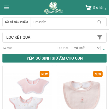
Chuyển
Giỏ hàng
đến
nội
dung
TẤT CẢ SẢN PHẨM
LỌC KẾT QUẢ
T
Lọc theo
14
mục
l
t
YẾM SƠ SINH GIỮ ẤM CHO CON
h
t
d